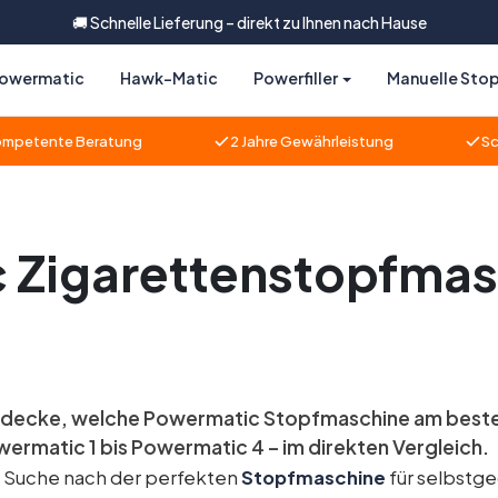
🚚 Schnelle Lieferung – direkt zu Ihnen nach Hause
owermatic
Hawk-Matic
Powerfiller
Manuelle Sto
e Beratung
2 Jahre Gewährleistung
Schnelle L
Zigarettenstopfmasch
decke, welche Powermatic Stopfmaschine am besten zu
ermatic 1 bis Powermatic 4 – im direkten Vergleich.
 Suche nach der perfekten
Stopfmaschine
für selbstge