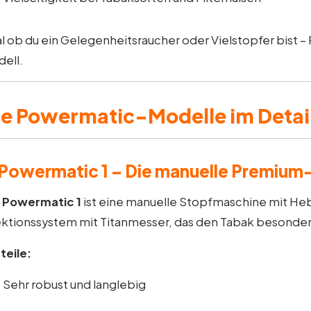
l ob du ein Gelegenheitsraucher oder Vielstopfer bist 
ell.
ie Powermatic-Modelle im Detai
 Powermatic 1 – Die manuelle Premiu
e
Powermatic 1
ist eine manuelle Stopfmaschine mit Heb
ektionssystem mit Titanmesser, das den Tabak besonders
teile:
Sehr robust und langlebig