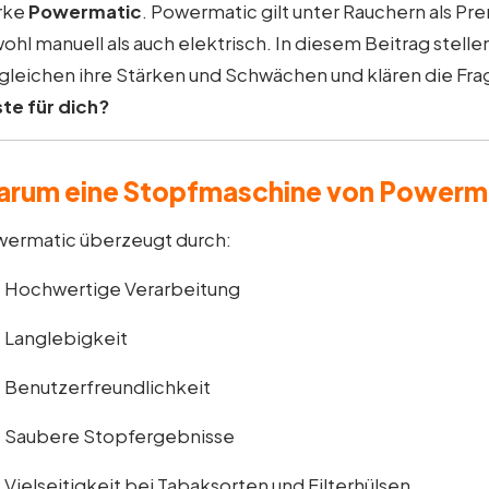
rke
Powermatic
. Powermatic gilt unter Rauchern als Pr
ohl manuell als auch elektrisch. In diesem Beitrag stelle
gleichen ihre Stärken und Schwächen und klären die Fra
te für dich?
rum eine Stopfmaschine von Powerm
ermatic überzeugt durch:
Hochwertige Verarbeitung
Langlebigkeit
Benutzerfreundlichkeit
Saubere Stopfergebnisse
Vielseitigkeit bei Tabaksorten und Filterhülsen