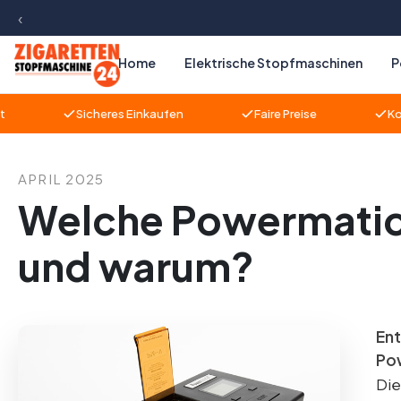
‹
m Hauptinhalt springen
Zur Suche springen
Zur Hauptnavigation springen
Home
Elektrische Stopfmaschinen
P
Sicheres Einkaufen
Faire Preise
Kompetent
APRIL 2025
Welche Powermatic 
und warum?
Ent
Pow
Die