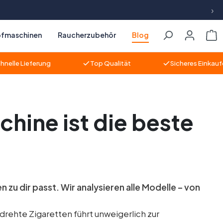
›
pfmaschinen
Raucherzubehör
Blog
Wa
ieferung
Top Qualität
Sicheres Einkaufen
ine ist die beste
 dir passt. Wir analysieren alle Modelle – von
drehte Zigaretten führt unweigerlich zur