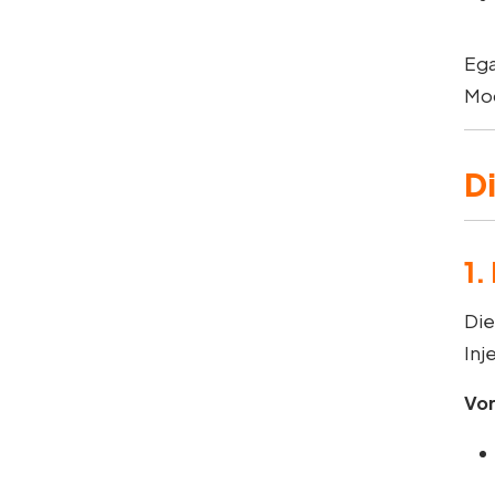
Ega
Mod
D
1.
Di
Inj
Vor