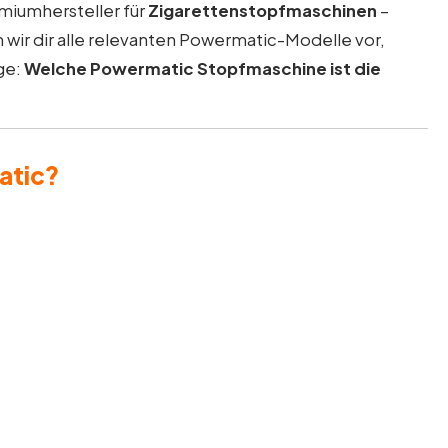
emiumhersteller für
Zigarettenstopfmaschinen
–
n wir dir alle relevanten Powermatic-Modelle vor,
ge:
Welche Powermatic Stopfmaschine ist die
atic?