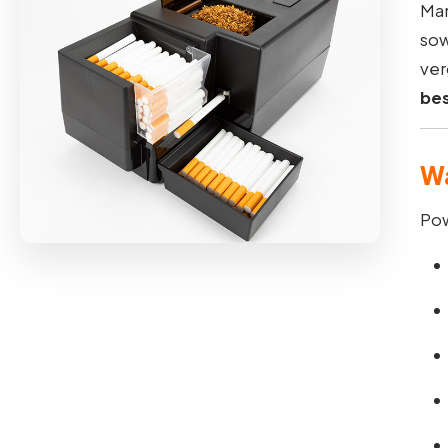
Ma
sow
ver
bes
Wa
Pow