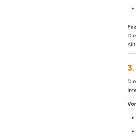
Faz
Die
All
3.
Di
int
Vor