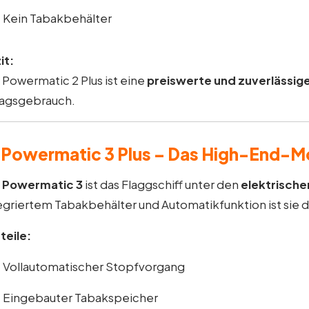
Kein Tabakbehälter
it:
 Powermatic 2 Plus ist eine
preiswerte und zuverlässig
tagsgebrauch.
 Powermatic 3 Plus – Das High-End-M
e
Powermatic 3
ist das Flaggschiff unter den
elektrisch
egriertem Tabakbehälter und Automatikfunktion ist sie 
teile:
Vollautomatischer Stopfvorgang
Eingebauter Tabakspeicher