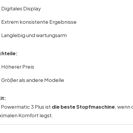
Digitales Display
Extrem konsistente Ergebnisse
Langlebig und wartungsarm
hteile:
Höherer Preis
Größer als andere Modelle
it:
 Powermatic 3 Plus ist
die beste Stopfmaschine
, wenn 
imalen Komfort legst.