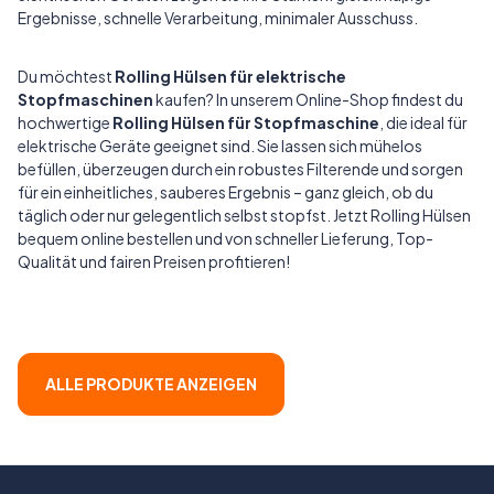
Ergebnisse, schnelle Verarbeitung, minimaler Ausschuss.
Du möchtest
Rolling Hülsen für elektrische
Stopfmaschinen
kaufen? In unserem Online-Shop findest du
hochwertige
Rolling Hülsen für Stopfmaschine
, die ideal für
elektrische Geräte geeignet sind. Sie lassen sich mühelos
befüllen, überzeugen durch ein robustes Filterende und sorgen
für ein einheitliches, sauberes Ergebnis – ganz gleich, ob du
täglich oder nur gelegentlich selbst stopfst. Jetzt Rolling Hülsen
bequem online bestellen und von schneller Lieferung, Top-
Qualität und fairen Preisen profitieren!
ALLE PRODUKTE ANZEIGEN