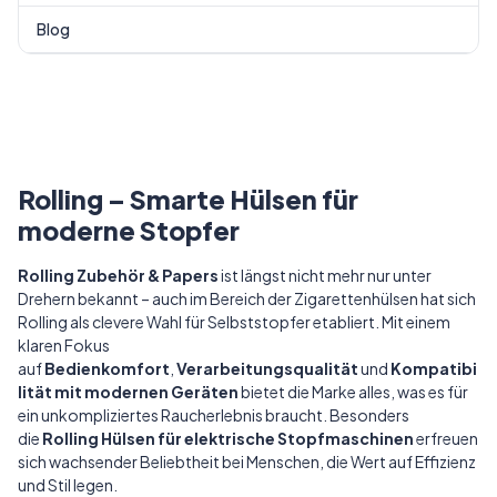
Blog
Rolling – Smarte Hülsen für
moderne Stopfer
Rolling Zubehör & Papers
ist längst nicht mehr nur unter
Drehern bekannt – auch im Bereich der Zigarettenhülsen hat sich
Rolling als clevere Wahl für Selbststopfer etabliert. Mit einem
klaren Fokus
auf
Bedienkomfort
,
Verarbeitungsqualität
und
Kompatibi
lität mit modernen Geräten
bietet die Marke alles, was es für
ein unkompliziertes Raucherlebnis braucht. Besonders
die
Rolling Hülsen für
elektrische Stopfmaschinen
erfreuen
sich wachsender Beliebtheit bei Menschen, die Wert auf Effizienz
und Stil legen.