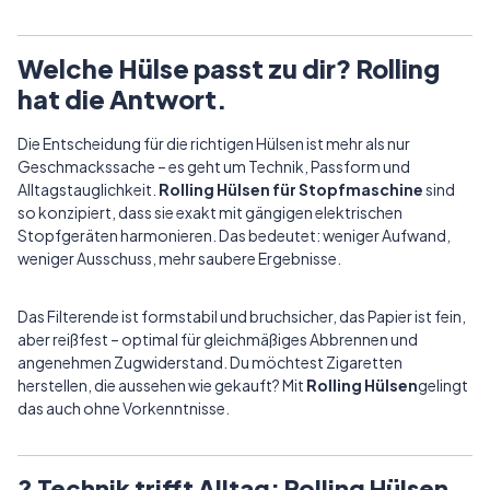
Welche Hülse passt zu dir? Rolling
hat die Antwort.
Die Entscheidung für die richtigen Hülsen ist mehr als nur
Geschmackssache – es geht um Technik, Passform und
Alltagstauglichkeit.
Rolling Hülsen für Stopfmaschine
sind
so konzipiert, dass sie exakt mit gängigen elektrischen
Stopfgeräten harmonieren. Das bedeutet: weniger Aufwand,
weniger Ausschuss, mehr saubere Ergebnisse.
Das Filterende ist formstabil und bruchsicher, das Papier ist fein,
aber reißfest – optimal für gleichmäßiges Abbrennen und
angenehmen Zugwiderstand. Du möchtest Zigaretten
herstellen, die aussehen wie gekauft? Mit
Rolling Hülsen
gelingt
das auch ohne Vorkenntnisse.
?
Technik trifft Alltag: Rolling Hülsen