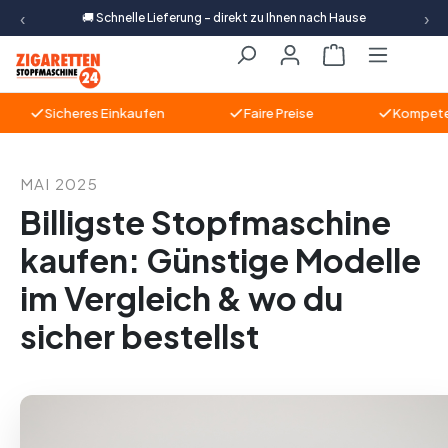
‹
›
🚚 Schnelle Lieferung – direkt zu Ihnen nach Hause
Zum Hauptinhalt springen
Warenkorb ent
Sicheres Einkaufen
Faire Preise
Kompetente 
MAI 2025
Billigste Stopfmaschine
kaufen: Günstige Modelle
im Vergleich & wo du
sicher bestellst