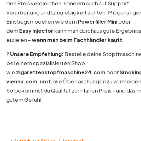
den Preis vergleichen, sondern auch auf Support,
Verarbeitung und Langlebigkeit achten. Mit günstige
Einstiegsmodellen wie dem
Powerfiller Mini
oder
dem
Easy Injector
kann man durchaus gute Ergebnis
erzielen –
wenn man beim Fachhändler kauft
.
?
Unsere Empfehlung:
Bestelle deine Stopfmaschin
bei einem spezialisierten Shop
wie
zigarettenstopfmaschine24.com
oder
Smokin
vienna.com
, um böse Überraschungen zu vermeiden
So bekommst du Qualität zum fairen Preis – und das m
gutem Gefühl.
‹
Zurück zur Artikel-Übersicht