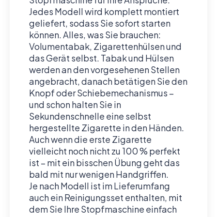
Jedes Modell wird komplett montiert
geliefert, sodass Sie sofort starten
können. Alles, was Sie brauchen:
Volumentabak, Zigarettenhülsen und
das Gerät selbst. Tabak und Hülsen
werden an den vorgesehenen Stellen
angebracht, danach betätigen Sie den
Knopf oder Schiebemechanismus –
und schon halten Sie in
Sekundenschnelle eine selbst
hergestellte Zigarette in den Händen.
Auch wenn die erste Zigarette
vielleicht noch nicht zu 100 % perfekt
ist – mit ein bisschen Übung geht das
bald mit nur wenigen Handgriffen.
Je nach Modell ist im Lieferumfang
auch ein Reinigungsset enthalten, mit
dem Sie Ihre Stopfmaschine einfach