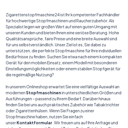
KRÄUTER BUBATZ
Zigarettenstopfmaschine24 ist Ihr kompetenter Fachhändler
GREEN BUBATZ
für hochwertige Stopfmaschinen und Raucherzubehör. Als
Spezialist legen wir großen Wert auf einen guten Umgang mit
Elektrische-
unseren Kunden und bieten Ihnen eine seriöse Beratung. Hohe
Qualitätsansprüche, faire Preise und eine breite Auswahl sind
Stopfmaschine
für uns selbstverständlich. Unser Ziel ist es, Sie dabei zu
unterstützen, die perfekte Stopfmaschine für Ihre individuellen
Bedürfnisse zu finden. Suchen Sie etwa nach einem kompakten
Ideal für Tabak oder Cannabis.
Gerät für den mobilen Einsatz, einem Modell mit besonderen
Einstellungsmöglichkeiten oder einem stabilen Stopfgerät für
JETZT NUR 59,95 €
die regelmäßige Nutzung?
In unserem Onlineshop erwartet Sie eine vielfältige Auswahl an
modernen
Stopfmaschinen
in unterschiedlichen Größen und
JETZT ENTDECKEN
Ausführungen – passend zu Ihrem Bedarf. Darüber hinaus
finden Sie bei uns auch praktisches Zubehör wie Tabaktrichter
oder Zigarettenhülsen. Wenn Sie Fragen zu einer
Stopfmaschine haben, nutzen Sie einfach
unser
Kontaktformular
. Wir freuen uns auf Ihre Anfrage und