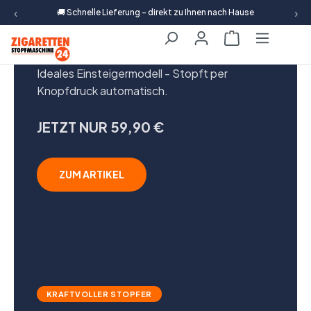
Elektrische
‹
›
🚚 Schnelle Lieferung – direkt zu Ihnen nach Hause
Zum Hauptinhalt springen
Stopfmaschine
Warenkorb ent
Ideales Einsteigermodell - Stopft per
Knopfdruck automatisch.
JETZT NUR 59,90 €
ZUM ARTIKEL
KRAFTVOLLER STOPFER