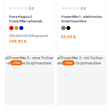
0.0
0.0
Durchschnittliche Bewertung von 0 von 5 Sternen
Durchschnittliche Bewertung v
Pana Magica 2
Powerfiller 1 - elektrische
Powerfiller (ehemals
Stopfmaschine
Panamera 2) elektrische
Stopfmaschine
Verkaufspreis:
Regulärer Preis:
Regulärer Preis:
399,90 €
(37.51% gespart)
59,90 €
249,90 €
-39%
-33%