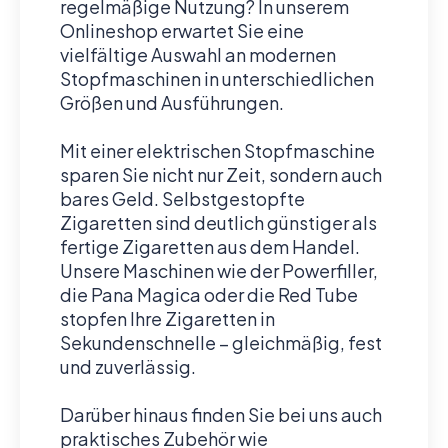
regelmäßige Nutzung? In unserem
Onlineshop erwartet Sie eine
vielfältige Auswahl an modernen
Stopfmaschinen in unterschiedlichen
Größen und Ausführungen.
Mit einer elektrischen Stopfmaschine
sparen Sie nicht nur Zeit, sondern auch
bares Geld. Selbstgestopfte
Zigaretten sind deutlich günstiger als
fertige Zigaretten aus dem Handel.
Unsere Maschinen wie der Powerfiller,
die Pana Magica oder die Red Tube
stopfen Ihre Zigaretten in
Sekundenschnelle – gleichmäßig, fest
und zuverlässig.
Darüber hinaus finden Sie bei uns auch
praktisches Zubehör wie