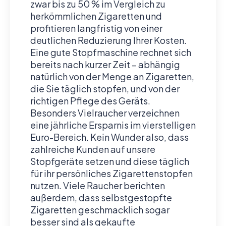
zwar bis zu 50 % im Vergleich zu
herkömmlichen Zigaretten und
profitieren langfristig von einer
deutlichen Reduzierung Ihrer Kosten.
Eine gute Stopfmaschine rechnet sich
bereits nach kurzer Zeit – abhängig
natürlich von der Menge an Zigaretten,
die Sie täglich stopfen, und von der
richtigen Pflege des Geräts.
Besonders Vielraucher verzeichnen
eine jährliche Ersparnis im vierstelligen
Euro-Bereich. Kein Wunder also, dass
zahlreiche Kunden auf unsere
Stopfgeräte setzen und diese täglich
für ihr persönliches Zigarettenstopfen
nutzen. Viele Raucher berichten
außerdem, dass selbstgestopfte
Zigaretten geschmacklich sogar
besser sind als gekaufte