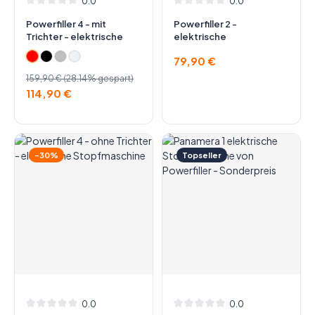
0.0
0.0
Durchschnittliche Bewertung von 0 von 5 Sternen
Durchschnittliche Bewertung v
Powerfiller 4 - mit
Powerfiller 2 -
Trichter - elektrische
elektrische
Stopfmaschine
Stopfmaschine
Regulärer Preis:
79,90 €
Verkaufspreis:
Regulärer Preis:
159,90 €
(28.14% gespart)
114,90 €
-30%
Topseller
0.0
0.0