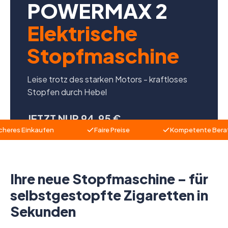
POWERMAX 2
Elektrische
Stopfmaschine
Leise trotz des starken Motors - kraftloses
Stopfen durch Hebel
JETZT NUR 94,95 €
inkaufen
Faire Preise
Kompetente Beratung
ZUM ARTIKEL
Ihre neue Stopfmaschine – für
selbstgestopfte Zigaretten in
Sekunden