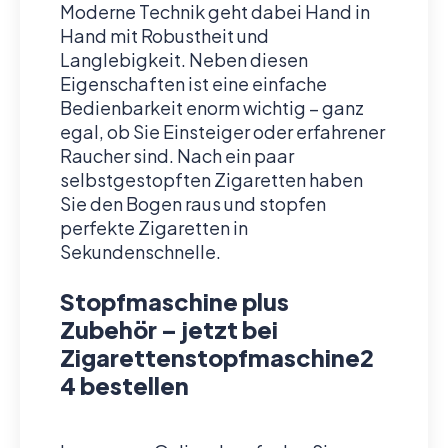
Moderne Technik geht dabei Hand in
Hand mit Robustheit und
Langlebigkeit. Neben diesen
Eigenschaften ist eine einfache
Bedienbarkeit enorm wichtig – ganz
egal, ob Sie Einsteiger oder erfahrener
Raucher sind. Nach ein paar
selbstgestopften Zigaretten haben
Sie den Bogen raus und stopfen
perfekte Zigaretten in
Sekundenschnelle.
Stopfmaschine plus
Zubehör – jetzt bei
Zigarettenstopfmaschine2
4 bestellen