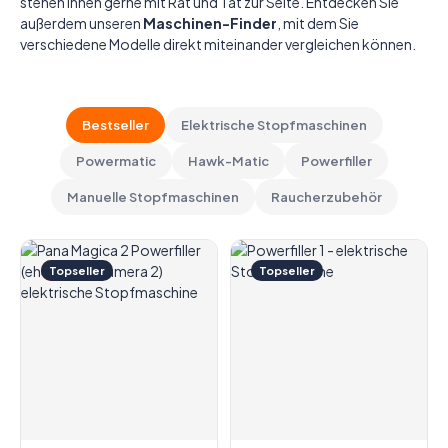
stehen Ihnen gerne mit Rat und Tat zur Seite. Entdecken Sie
außerdem unseren
Maschinen-Finder
, mit dem Sie
verschiedene Modelle direkt miteinander vergleichen können.
Bestseller
Elektrische Stopfmaschinen
Powermatic
Hawk-Matic
Powerfiller
Manuelle Stopfmaschinen
Raucherzubehör
-38%
Topseller
Topseller