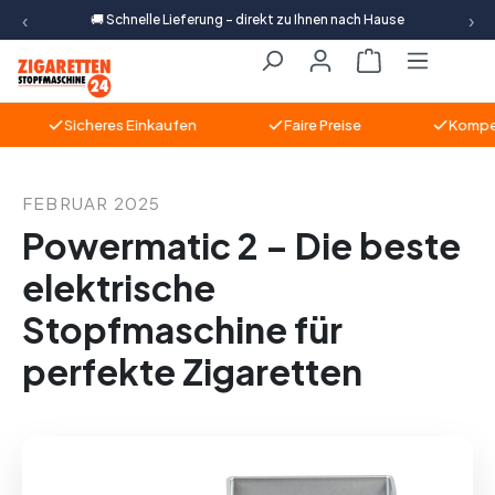
‹
›
🚚 Schnelle Lieferung – direkt zu Ihnen nach Hause
Zum Hauptinhalt springen
Warenkorb ent
Sicheres Einkaufen
Faire Preise
Kompetent
FEBRUAR 2025
Powermatic 2 – Die beste
elektrische
Stopfmaschine für
perfekte Zigaretten