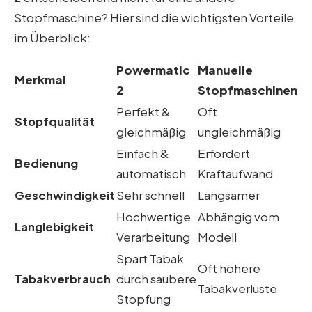
Stopfmaschine? Hier sind die wichtigsten Vorteile
im Überblick:
Powermatic
Manuelle
Merkmal
2
Stopfmaschinen
Perfekt &
Oft
Stopfqualität
gleichmäßig
ungleichmäßig
Einfach &
Erfordert
Bedienung
automatisch
Kraftaufwand
Geschwindigkeit
Sehr schnell
Langsamer
Hochwertige
Abhängig vom
Langlebigkeit
Verarbeitung
Modell
Spart Tabak
Oft höhere
Tabakverbrauch
durch saubere
Tabakverluste
Stopfung