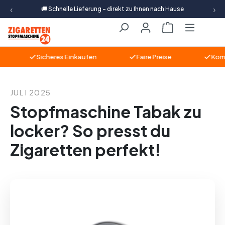
‹
›
🚚 Schnelle Lieferung – direkt zu Ihnen nach Hause
Zum Hauptinhalt springen
Warenkorb ent
Sicheres Einkaufen
Faire Preise
Kompet
JULI 2025
Stopfmaschine Tabak zu
locker? So presst du
Zigaretten perfekt!