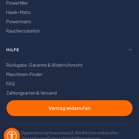
Powerfiller
Hawk-Matic
Powermatic
Raucherzubehör
HILFE
Rückgabe, Garantie & Widerrufsrecht
Maschinen-Finder
FAQ
Zahlungsarten & Versand
Vertrag widerrufen
© 2026 Zigarettenstopfmaschine24. Alle Rechte vorbehalten.
Werkzeugleiste anzeigen
Cookie-Einstellungen
Datenschutz
AGB
Impressum