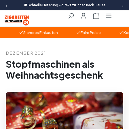
‹
›
🚚 Schnelle Lieferung – direkt zu Ihnen nach Hause
Zum Hauptinhalt springen
Warenkorb ent
Sicheres Einkaufen
Faire Preise
Kompe
DEZEMBER 2021
Stopfmaschinen als
Weihnachtsgeschenk