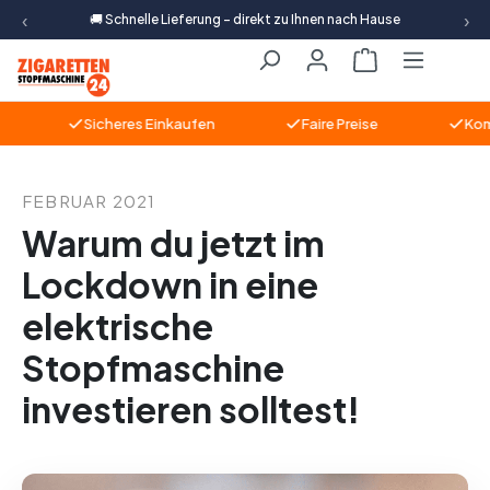
‹
›
🚚 Schnelle Lieferung – direkt zu Ihnen nach Hause
Zum Hauptinhalt springen
Warenkorb ent
Sicheres Einkaufen
Faire Preise
Kompet
FEBRUAR 2021
Warum du jetzt im
Lockdown in eine
elektrische
Stopfmaschine
investieren solltest!