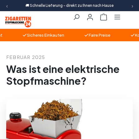
‹
›
🚚 Schnelle Lieferung – direkt zu Ihnen nach Hause
Zum Hauptinhalt springen
Warenkorb ent
Sicheres Einkaufen
Faire Preise
Komp
FEBRUAR 2025
Was ist eine elektrische
Stopfmaschine?