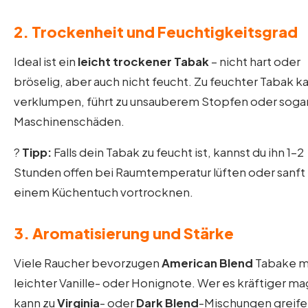
2.
Trockenheit und Feuchtigkeitsgrad
Ideal ist ein
leicht trockener Tabak
– nicht hart oder
bröselig, aber auch nicht feucht. Zu feuchter Tabak k
verklumpen, führt zu unsauberem Stopfen oder sogar
Maschinenschäden.
?
Tipp:
Falls dein Tabak zu feucht ist, kannst du ihn 1–2
Stunden offen bei Raumtemperatur lüften oder sanft
einem Küchentuch vortrocknen.
3.
Aromatisierung und Stärke
Viele Raucher bevorzugen
American Blend
Tabake m
leichter Vanille- oder Honignote. Wer es kräftiger ma
kann zu
Virginia
- oder
Dark Blend
-Mischungen greife