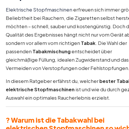
Elektrische Stopfmaschinen
erfreuen sich immer gr
Beliebtheit bei Rauchern, die Zigaretten selbst herst
möchten – schnell, sauber und kostengünstig. Doch d
Qualität des Ergebnisses hängt nicht nur vom Gerät a
sondern vor allem vom richtigen
Tabak
. Die Wahl der
passenden
Tabakmischung
entscheidet über
gleichmäßige Füllung, idealen Zugwiderstand und das
Vermeiden von Verstopfungen oder Fehlstopfungen
In diesem Ratgeber erfährst du, welcher
bester Taba
elektrische Stopfmaschinen
ist und wie du durch ge
Auswahl ein optimales Raucherlebnis erzielst.
? Warum ist die Tabakwahl bei
elektrischen Stopfmaschinen so wic