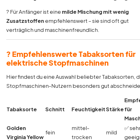
? Für Anfänger ist eine
milde Mischung mit wenig
Zusatzstoffen
empfehlenswert – sie sind oft gut
verträglich und maschinenfreundlich.
? Empfehlenswerte Tabaksorten für
elektrische Stopfmaschinen
Hier findest du eine Auswahl beliebter Tabaksorten, d
Stopfmaschinen-Nutzern besonders gut abschneide
Empf
Tabaksorte
Schnitt
Feuchtigkeit
Stärke
für
Masch
Golden
mittel-
✅ sehr
fein
mild
Virginia Yellow
trocken
geeig