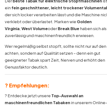
Der
beste Tabak für elektrische Stopfmaschinen
is
ein
fein geschnittener, leicht trockener Volument
der sich locker verarbeiten lässt und die Maschine nic
verklebt oder überlastet. Marken wie
Golden
Virginia
,
West Volume
oder
Break Blue
haben sich als
zuverlässig und maschinenfreundlich erwiesen.
Wer regelmäßig selbst stopft, sollte nicht nur auf den
achten, sondern auf Qualität setzen – denn ein gut
geeigneter Tabak spart Zeit, Nerven und erhöht den
Genussfaktor deutlich.
? Empfehlungen:
? Entdecke jetzt unsere
Top-Auswahl an
maschinenfreundlichen Tabaken
in unserem Online