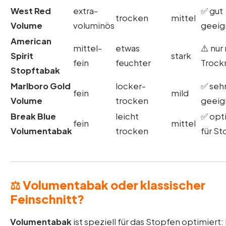
West Red
extra-
✅ gut
trocken
mittel
Volume
voluminös
geeig
American
mittel-
etwas
⚠️ nur
Spirit
stark
fein
feuchter
Trock
Stopftabak
Marlboro Gold
locker-
✅ sehr
fein
mild
Volume
trocken
geeig
Break Blue
leicht
✅ opt
fein
mittel
Volumentabak
trocken
für St
⚖️ Volumentabak oder klassischer
Feinschnitt?
Volumentabak
ist speziell für das Stopfen optimiert: E