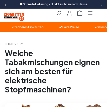
‹
›
🚚 Schnelle Lieferung – direkt zu Ihnen nach Hause
Zum Hauptinhalt springen
Warenkorb ent
Sicheres Einkaufen
Faire Preise
Kompeten
JUNI 2025
Welche
Tabakmischungen eignen
sich am besten für
elektrische
Stopfmaschinen?