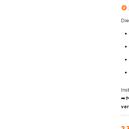
⚙️
Die
Ins
➡️
M
ver
?