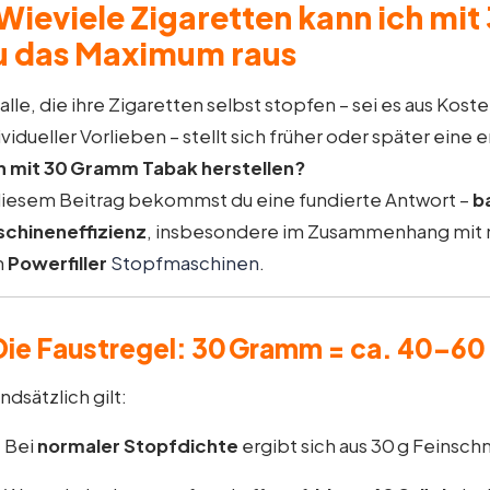
Wieviele Zigaretten kann ich mit
u das Maximum raus
 alle, die ihre Zigaretten selbst stopfen – sei es aus Ko
ividueller Vorlieben – stellt sich früher oder später ein
h mit 30 Gramm Tabak herstellen?
diesem Beitrag bekommst du eine fundierte Antwort –
b
chineneffizienz
, insbesondere im Zusammenhang mit
n
Powerfiller
Stopfmaschinen
.
Die Faustregel: 30 Gramm = ca. 40–60
ndsätzlich gilt:
Bei
normaler Stopfdichte
ergibt sich aus 30 g Feinsc