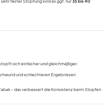
i sehr fester Stopfung sind es ggf. nur
35 bis 40
topft sich einfacher und gleichmäßiger.
 Schwund und schlechteren Ergebnissen.
Tabak – das verbessert die Konsistenz beim Stopfen