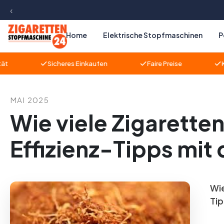
‹
m Hauptinhalt springen
Zur Suche springen
Zur Hauptnavigation springen
Home
Elektrische Stopfmaschinen
P
Sicheres Einkaufen
Faire Preise
Kompet
MAI 2025
Wie viele Zigarette
Effizienz-Tipps mit
Wie
Tip