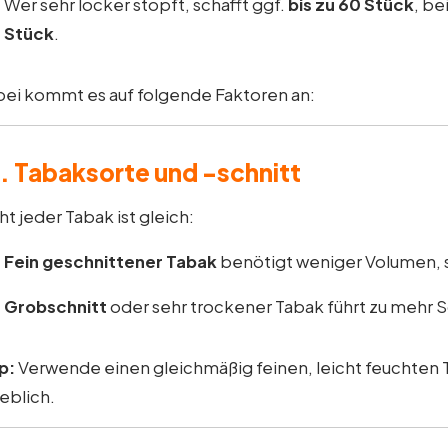
Wer sehr locker stopft, schafft ggf.
bis zu 60 Stück
, be
Stück
.
ei kommt es auf folgende Faktoren an:
1. Tabaksorte und -schnitt
ht jeder Tabak ist gleich:
Fein geschnittener Tabak
benötigt weniger Volumen, s
Grobschnitt
oder sehr trockener Tabak führt zu mehr
p:
Verwende einen gleichmäßig feinen, leicht feuchten 
eblich.