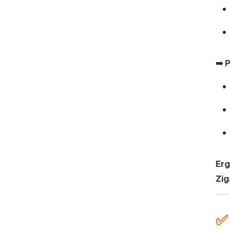
➡️
P
Erg
Zig