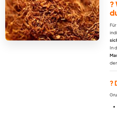
?
d
Für
ind
sic
In 
Mas
de
?
Gru