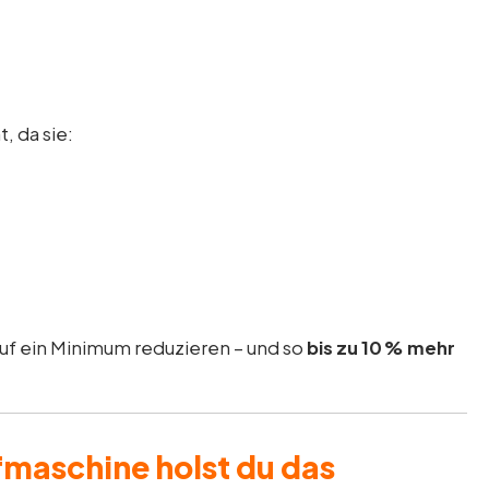
, da sie:
auf ein Minimum reduzieren – und so
bis zu 10 % mehr
pfmaschine holst du das