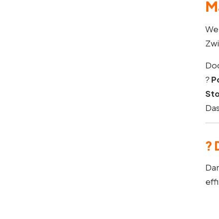
M
Wen
Zw
Doc
?
P
Sto
Das
?
Dan
eff