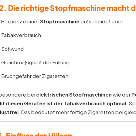
2. Die richtige Stopfmaschine macht 
 Effizienz deiner
Stopfmaschine
entscheidet über:
Tabakverbrauch
Schwund
Gleichmäßigkeit der Füllung
Bruchgefahr der Zigaretten
besondere bei
elektrischen Stopfmaschinen
wie der
P
it diesen Geräten ist der Tabakverbrauch optimal.
Si
lustfrei
. Das bedeutet mehr fertige Zigaretten bei gle
3. Einfluss der Hülsen