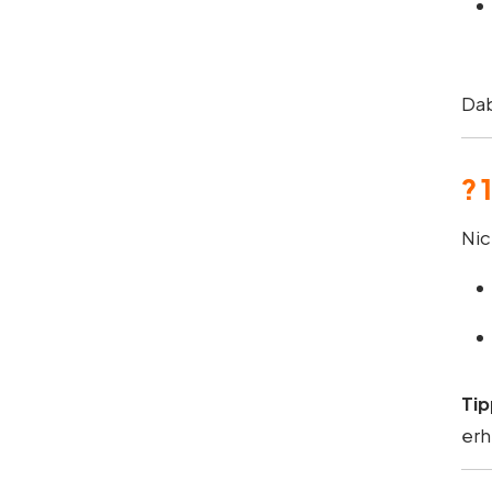
Dab
?
Nic
Tip
erh