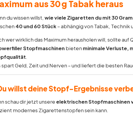
aximum aus 30 g Tabak heraus
n du wissen willst,
wie viele Zigaretten du mit 30 Gra
ischen
40 und 60 Stück
– abhängig von Tabak, Technik 
h wer wirklich das Maximum herausholen will, sollte auf Q
owerfiller Stopfmaschinen
bieten
minimale Verluste, 
pfqualität
.
 spart Geld, Zeit und Nerven – und liefert die besten R
Du willst deine Stopf-Ergebnisse verb
n schau dir jetzt unsere
elektrischen Stopfmaschinen v
izient modernes Zigarettenstopfen sein kann.