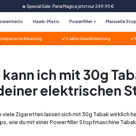
🚚 Schnelle Lieferung – direkt zu Ihnen nach Hause
owermatic
Hawk-Matic
Powerfiller
Manuelle Sto
ente Beratung
2 Jahre Gewährleistung
Schnell
n kann ich mit 30g Ta
 deiner elektrischen
 viele Zigaretten lassen sich mit 30g Tabak wirklich he
ps, wie du mit einer Powerfiller Stopfmaschine Tabak