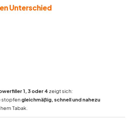
den Unterschied
owerfiller 1, 3 oder 4
zeigt sich:
e stopfen
gleichmäßig, schnell und nahezu
ichem Tabak.