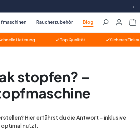
›
pfmaschinen
Raucherzubehör
Blog
Wa
e Lieferung
Top Qualität
Sicheres Einkaufen
bak stopfen? –
 Stopfmaschine
rstellen? Hier erfährst du die Antwort – inklusive
 optimal nutzt.