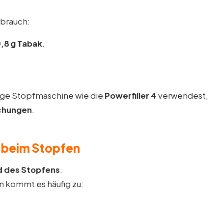
rbrauch:
,8 g Tabak
.
tige Stopfmaschine wie die
Powerfiller 4
verwendest,
schungen
.
 beim Stopfen
d des Stopfens
.
n kommt es häufig zu: