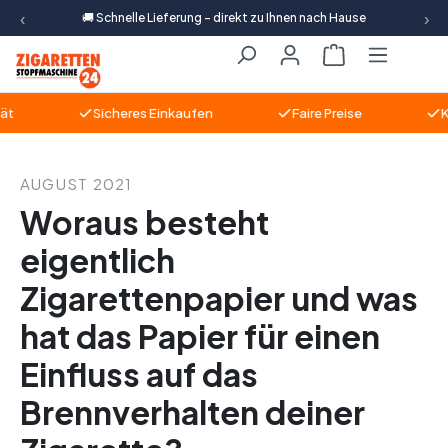
‹
›
🚚 Schnelle Lieferung – direkt zu Ihnen nach Hause
Zum Hauptinhalt springen
Warenkorb ent
Sicheres Einkaufen
Faire Preise
Kom
AUGUST 2021
Woraus besteht
eigentlich
Zigarettenpapier und was
hat das Papier für einen
Einfluss auf das
Brennverhalten deiner