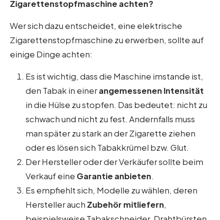
Zigarettenstopfmaschine achten?
Wer sich dazu entscheidet, eine elektrische
Zigarettenstopfmaschine zu erwerben, sollte auf
einige Dinge achten:
Es ist wichtig, dass die Maschine imstande ist,
den Tabak in einer
angemessenen Intensität
in die Hülse zu stopfen. Das bedeutet: nicht zu
schwach und nicht zu fest. Andernfalls muss
man später zu stark an der Zigarette ziehen
oder es lösen sich Tabakkrümel bzw. Glut.
Der Hersteller oder der Verkäufer sollte beim
Verkauf eine
Garantie anbieten
.
Es empfiehlt sich, Modelle zu wählen, deren
Hersteller auch
Zubehör mitliefern
,
beispielsweise Tabakschneider, Drahtbürsten