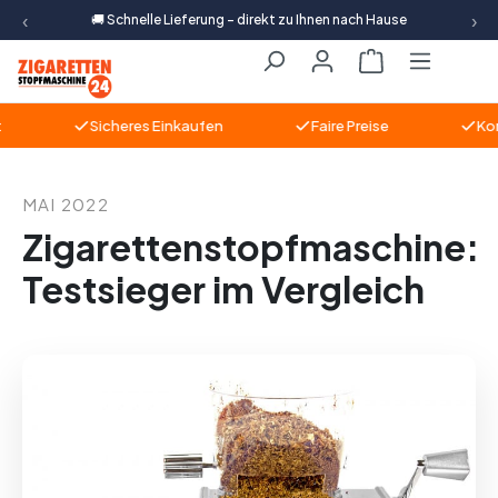
‹
›
🚚 Schnelle Lieferung – direkt zu Ihnen nach Hause
Zum Hauptinhalt springen
Warenkorb ent
Sicheres Einkaufen
Faire Preise
Kompe
MAI 2022
Zigarettenstopfmaschine:
Testsieger im Vergleich