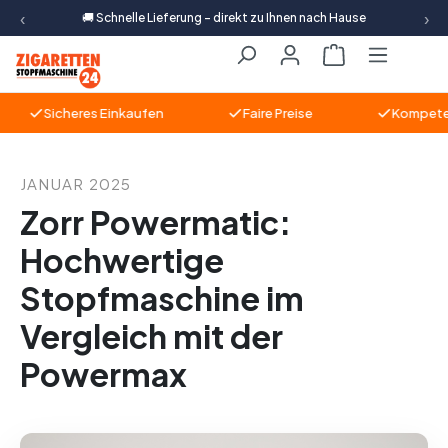
‹
›
🚚 Schnelle Lieferung – direkt zu Ihnen nach Hause
Zum Hauptinhalt springen
Warenkorb ent
Sicheres Einkaufen
Faire Preise
Kompetente 
JANUAR 2025
Zorr Powermatic:
Hochwertige
Stopfmaschine im
Vergleich mit der
Powermax