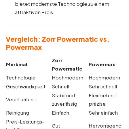
bietet modernste Technologie zu einem
attraktiven Preis.
Vergleich: Zorr Powermatic vs.
Powermax
Zorr
Merkmal
Powermax
Powermatic
Technologie
Hochmodern
Hochmodern
Geschwindigkeit
Schnell
Sehr schnell
Stabil und
Flexibel und
Verarbeitung
zuverlässig
präzise
Reinigung
Einfach
Sehr einfach
Preis-Leistungs-
Gut
Hervorragend