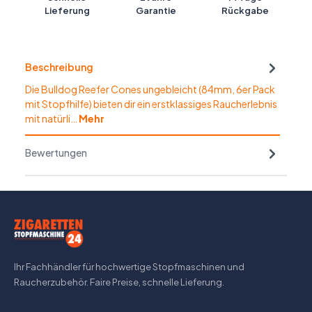
Lieferung
Garantie
Rückgabe
Beschreibung
Die Bulldog Reefer Cones ungebleicht (84mm, 6er Pack
mit Stopfhilfe) bieten dir ein erstklassiges Raucherlebnis
mit natürli…
Mehr
Bewertungen
Ihr Fachhändler für hochwertige Stopfmaschinen und
Raucherzubehör. Faire Preise, schnelle Lieferung.