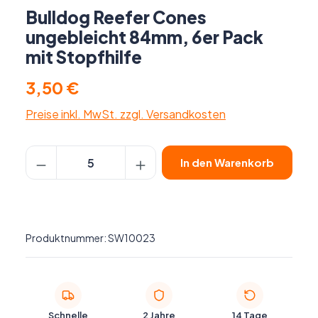
Bulldog Reefer Cones
ungebleicht 84mm, 6er Pack
mit Stopfhilfe
3,50 €
Preise inkl. MwSt. zzgl. Versandkosten
Produkt Anzahl: Gib den gewünschten Wer
In den Warenkorb
Produktnummer:
SW10023
Schnelle
2 Jahre
14 Tage