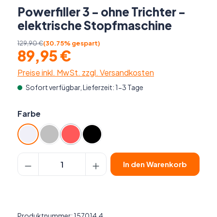
Powerfiller 3 - ohne Trichter -
elektrische Stopfmaschine
129,90 €
(30.75% gespart)
89,95 €
Preise inkl. MwSt. zzgl. Versandkosten
Sofort verfügbar, Lieferzeit: 1-3 Tage
auswählen
Farbe
Grau
Silber
Rot
Schwarz
(Diese Option ist zurzeit nicht verfügbar.)
Produkt Anzahl: Gib den gewünschten Wer
In den Warenkorb
Produktnummer:
157014.4