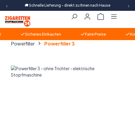
‹
›
🚚 Schnelle Lieferung – direkt zu Ihnen nach Hause
Zum Hauptinhalt springen
Warenkorb ent
Sicheres Einkaufen
Faire Preise
Kom
Powerfiller
Powerfiller 3
Bildergalerie überspringen