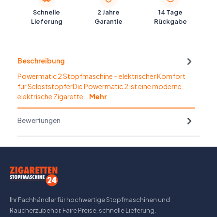
Schnelle
2 Jahre
14 Tage
Lieferung
Garantie
Rückgabe
Beschreibung
Powermatic 2 Stopfmaschine – elektrischer Komfort
für SelbststopferDie Powermatic 2 ist eine moderne
elektrische Zigarette…
Mehr
Bewertungen
Ihr Fachhändler für hochwertige Stopfmaschinen und
Raucherzubehör. Faire Preise, schnelle Lieferung.