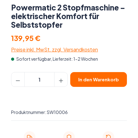
Powermatic 2 Stopfmaschine –
elektrischer Komfort für
Selbststopfer
139,95 €
Preise inkl. MwSt. zzgl. Versandkosten
Sofort verfügbar, Lieferzeit: 1-2 Wochen
Produkt Anzahl: Gib den gewünschten Wer
In den Warenkorb
Produktnummer:
SW10006